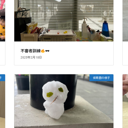
不審者訓練
🕶
2025年2月18日
子
保育園の様子