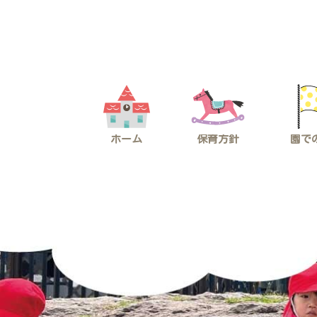
コ
ナ
ン
ビ
テ
ゲ
ン
ー
ツ
シ
へ
ョ
ス
ン
キ
に
ッ
移
プ
動
ホーム
保育方針
園で