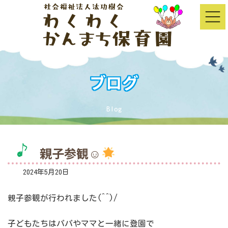
コ
ナ
ン
ビ
テ
ゲ
ン
ー
ツ
シ
へ
ョ
ス
ン
キ
に
ッ
移
ブログ
プ
動
Blog
親子参観☺
2024年5月20日
親子参観が行われました(^^)/
子どもたちはパパやママと一緒に登園で