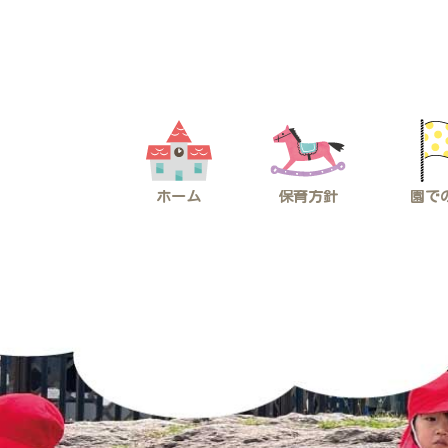
コ
ナ
ン
ビ
テ
ゲ
ン
ー
ツ
シ
へ
ョ
ス
ン
キ
に
ッ
移
プ
動
ホーム
保育方針
園で