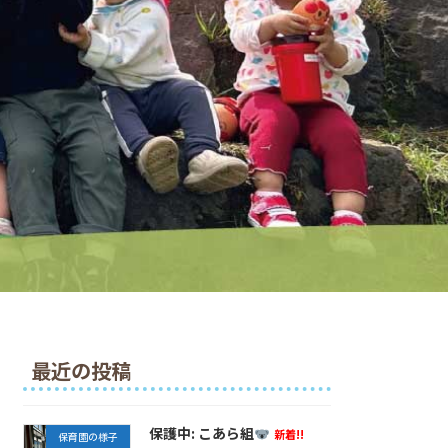
最近の投稿
保護中: こあら組
新着!!
保育園の様子