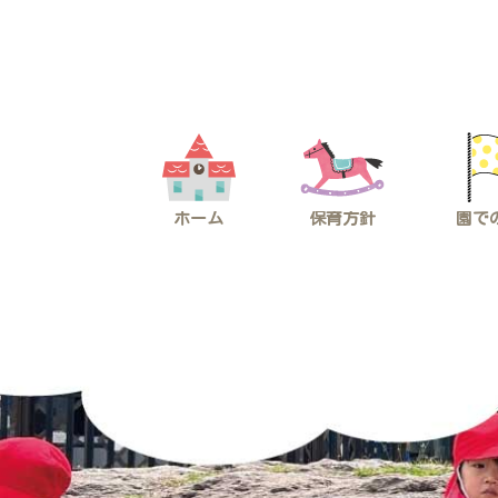
コ
ナ
ン
ビ
テ
ゲ
ン
ー
ツ
シ
へ
ョ
ス
ン
キ
に
ッ
移
プ
動
ホーム
保育方針
園で