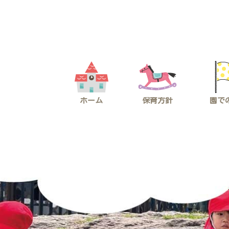
コ
ナ
ン
ビ
テ
ゲ
ン
ー
ツ
シ
へ
ョ
ス
ン
キ
に
ッ
移
プ
動
ホーム
保育方針
園で