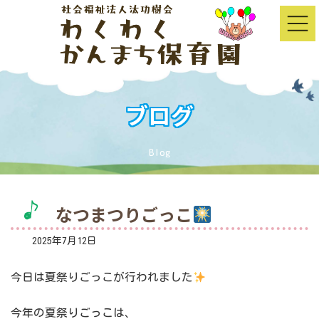
コ
ナ
ン
ビ
テ
ゲ
ン
ー
ツ
シ
へ
ョ
ス
ン
キ
に
ッ
移
ブログ
プ
動
Blog
なつまつりごっこ
2025年7月12日
今日は夏祭りごっこが行われました
今年の夏祭りごっこは、