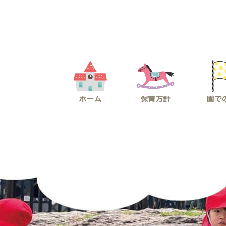
コ
ナ
ン
ビ
テ
ゲ
ン
ー
ツ
シ
へ
ョ
ス
ン
キ
に
ッ
移
プ
動
ホーム
保育方針
園で