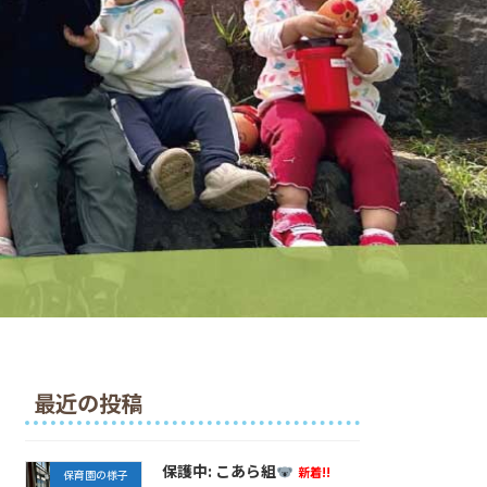
最近の投稿
保護中: こあら組
新着!!
保育園の様子