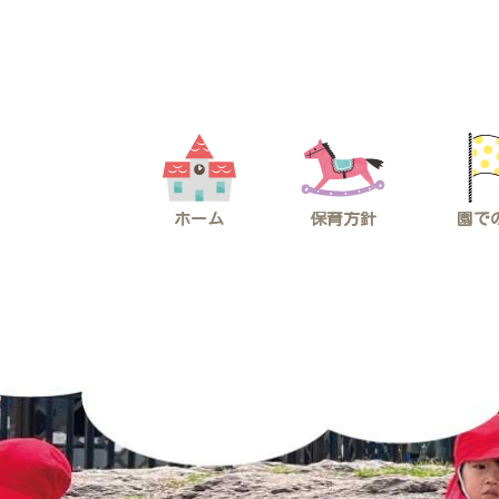
コ
ナ
ン
ビ
テ
ゲ
ン
ー
ツ
シ
へ
ョ
ス
ン
キ
に
ッ
移
プ
動
ホーム
保育方針
園で